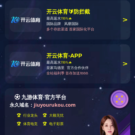
InputIfRequiredByConfig() 
+11800741

System.Web.HttpApplication.Exec
uteStepImpl(IExecutionStep 
step) +75

System.Web.HttpApplication.Exec
uteStep(IExecutionStep step, 
Boolean& 
版本信息:
Microsoft .NET Framework 版本:4.0.30319; ASP.NET 版本:4.8.4797.0
乐动网页版·官方站在线登入_乐动（中国）
|
乐动在线官网_乐动(中国)
|
米兰平台
|
星空
体育APP网站/手机版下载/官网登录入口
|
星空买球·(中国)官方网站
|
开云app登录入口
|
米
兰体育
|
开云电子官方网站_开云(中国)
|
米兰手机在线官网
|