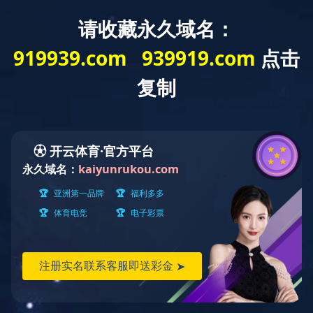
技术文章
当前位置：
首页
技术文章
快速土壤水分仪的原理与用途
快速土壤水分仪的原理与用途
更新时间：2012-10-08
点击次数：4110
文章来源：
www.mbasha.com