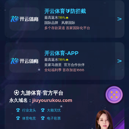
GPS
定实时定位土壤水分速测仪
仪器名称：
GPS
土壤水分测定仪
/
快速土壤水分仪
/
快速土壤水分测
定
仪
/
GPS
定实时定位土壤水分速测仪
GPS
土壤水分测定仪
型号：
KZS-II
型
电话咨询
GPS
土壤水分测定仪
型号区别：
型号
KZS-II
型
KZS-IIW
型
可测量显示土壤水分含量值，
USB1.1
通讯
接口与计算机与计算机通讯，数据下载软
件。即可直接测试土壤水分值，又可以实
时存储测量的水分含量数据，并可以与计
算机连接将数据导出，软件具有存储、打
印功能
（
软件赠送
）
。具有
GPS
定位功
具有
TZS-11
能，在测试土壤含水的同时，可以测定测
所有功能
功能