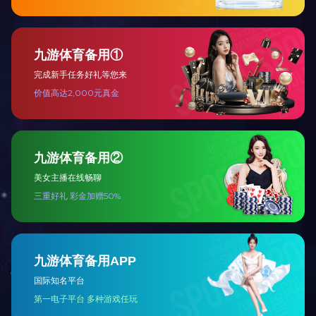
标准电缆长度：
1.5m
（
可按客户需要定做，zui长至
1000
米
）
净重
:1KG
土壤温度技术参数：
温度单位：
℃
温度测试范围：
-20-100
℃
测试时间：
≤2
秒
精度：
±0.5
℃
标准电缆长度：
1.5m（
可按客户需要定做，zui长可至
1000
米
）
宁波海曙科麦仪器有限公司
地址：宁波市丽园北路471弄28号
：
：315010
（0）
:
km8603
: