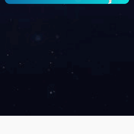
GPS土地面积测量仪的产品概述
上一条
温湿度露点记录仪的产品概述
下一条
扫码加微信
Copyright © 2026九游在线注册 All Rights Reserved
备案号：浙ICP
备09094134号-2
技术支持：
化工仪器网
管理登录
sitemap.xml
乐动网页版·官方站在线登入_乐动（中国）
|
乐动在线官网_乐动(中国)
|
米兰平台
|
星空体育APP网站/手机版下载/官网登录入口
|
星空买球·(中
国)官方网站
|
开云app登录入口
|
米兰体育
|
开云电子官方网站_开云(中