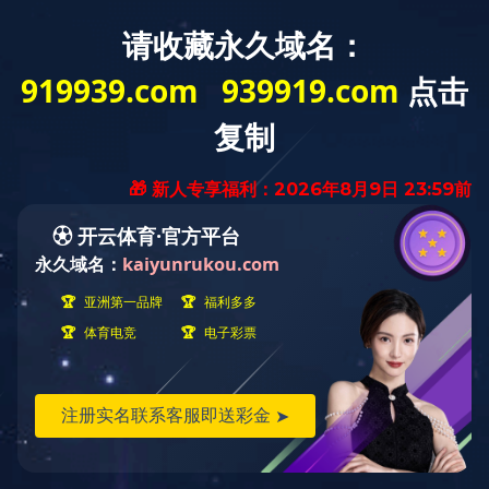
“/”应用程序中的服务器错误。
从客户端(:)中检测到有潜在危险的 Request.Path
值。
说明:
执行当前 Web 请求期间，出现未经处理的异常。请检查堆栈跟踪信息，以了解有关
该错误以及代码中导致错误的出处的详细信息。
异常详细信息:
System.Web.HttpException: 从客户端(:)中检测到有潜在危险的
Request.Path 值。
源错误:
执行当前 Web 请求期间生成了未经处理的异常。可以使用下面的异常堆栈跟踪信息确定有关异常原因和发
生位置的信息。
堆栈跟踪:
[HttpException (0x80004005): 从
客户端(:)中检测到有潜在危险的 
Request.Path 值。]

System.Web.HttpRequest.Validate