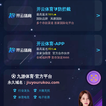
仪器名称：肉类水分快速测定仪
肉类水分快速测定仪仪器型号：
ZDS-200
主机简介：
ZDS-200肉类水分快速检测仪也称为肉类水分测定仪，具有检测数据
存储和上传的功能，可储存检验结果，可随时在检测仪上翻页查看历
史数据，或通过通讯接口将数据上传到管理计算机.
肉类水分快速测定仪特点：
本仪器具有检测数据存储和上传的功能，可储存检验结果，可随时
在检测仪上翻页查看历史数据，或通过通讯接口将数据上传到管理计
算机
.
技术指标：
测量对象：猪、牛、羊、鸡等鲜肉
肉类选择：根据检测肉的种类
采样时间：一次采样时间＜
2S
自动调取校正曲线
水分测量范围：
65—85%
测量误差
在
70%—78%
范围内
≤0.8%