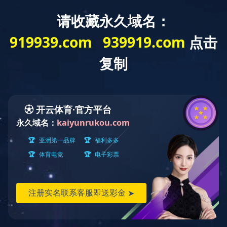
技术文章
当前位置：
首页
技术文章
肉类水分快速测定仪
肉类水分快速测定仪
更新时间：2012-09-18
点击次数：2830
文章来源：
www.mbasha.com
电话咨询