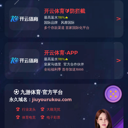
InputIfRequiredByConfig() 
+11800741

System.Web.HttpApplication.Exec
uteStepImpl(IExecutionStep 
step) +75

System.Web.HttpApplication.Exec
uteStep(IExecutionStep step, 
Boolean& 
版本信息:
Microsoft .NET Framework 版本:4.0.30319; ASP.NET 版本:4.8.4797.0
乐动网页版·官方站在线登入_乐动（中国）
|
乐动在线官网_乐动(中国)
|
米兰平台
|
星空
体育APP网站/手机版下载/官网登录入口
|
星空买球·(中国)官方网站
|
开云app登录入口
|
米
兰体育
|
开云电子官方网站_开云(中国)
|
米兰手机在线官网
|