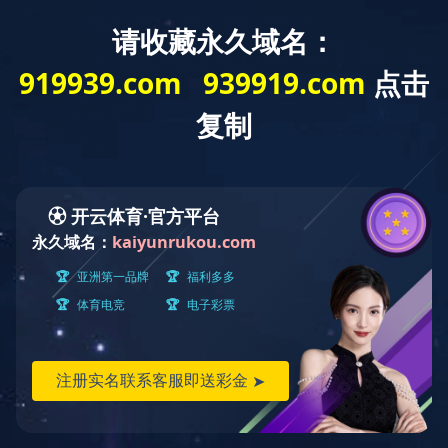
技术文章
当前位置：
首页
技术文章
对于不锈钢九游在线注册未来发展趋势的分析
对于不锈钢九游在线注册未来发展趋势的分析
更新时间：2024-10-09
点击次数：1471
电话咨询
文章来源：
www.mbasha.com
不锈钢九游在线注册
未来发展趋势的分析：