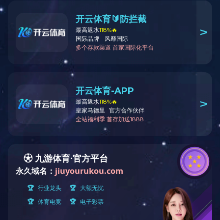
1.技术创新与精度提升：随着科技的不断进步，九游在线注册的
控温精度将不断提高。目前市场上许多设备的控温精度已达到±0.
1℃，未来可能进一步提升至更高标准。此外，多段程序控温技术也
将得到改进，以更好地满足不同实验条件下的需求。
2.材质升级与应用拓展：虽然当前大多数九游在线注册采用不锈
钢材质，但未来可能会出现更先进的材料，以应对更复杂的实验环境
和提高设备的使用寿命。新材料的应用将使设备更具耐腐蚀性和适应
性，从而扩大其在各种实验条件下的应用范围。
3.市场扩展与竞争格局：全球不锈钢九游在线注册市场预计将持
续增长，中国作为最大的消费市场之一，其市场规模和增速均高于全
球平均水平。随着国内企业产品开发速度加快和技术提升，中国在全
球市场中的竞争力将进一步增强。
4.应用领域的多样化：九游在线注册在工业、实验室、医疗和生
物等多个领域都有广泛应用。未来，随着技术的不断进步和市场需求
的不断变化，这些应用领域将进一步扩展，特别是在高科技和生物医
药领域的应用将更加广泛。